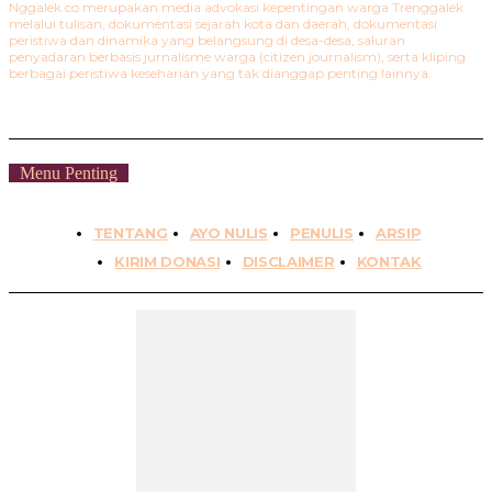
Nggalek.co merupakan media advokasi kepentingan warga Trenggalek
melalui tulisan, dokumentasi sejarah kota dan daerah, dokumentasi
peristiwa dan dinamika yang belangsung di desa-desa, saluran
penyadaran berbasis jurnalisme warga (citizen journalism), serta kliping
berbagai peristiwa keseharian yang tak dianggap penting lainnya.
Menu Penting
TENTANG
AYO NULIS
PENULIS
ARSIP
KIRIM DONASI
DISCLAIMER
KONTAK