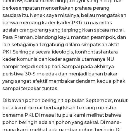
tahun 65, kakek nenek hingga buyut yang hidup dan
berkesempatan menceritakan prahara perang
saudara itu. Nenek saya misalnya, beliau mengatakan
bahwa memang kader-kader PKI itu mayoritas
adalah orang-orang yang terpinggirkan secara moral.
Para Preman, blandong kayu, mantan perampok, dan
lain sebagainya tergabung dalam simpatisan aktif
PKI. Sehingga secara ideologis, konfrontasi antara
kader komunis dan kader agamis utamanya NU
hampir terjadi setiap hari. Sampai pada akhirnya
peristiwa 30-S meledak dan menjadi bahan bakar
yang sangat efektif membakar dendam kedua pihak
sampai terbakar tuntas.
Di bawah pohon beringin tiap bulan September, mulut
belia kami gemar berbagi kisah tentang monster
bernama PKI. Di masa itu pula kami melihat bahwa
pohon beringin adalah pohon yang sakral. Di mana-
mana kami melihat ada gambar pohon beringin. Di