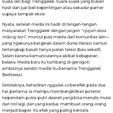
suara lain bagi Trenggalek. Suara-suara yang bukan
hasil dari jual beli kepentingan atau sekadar pamer
supaya tampak eksis.
Nyata, setelah media ini hadir di tengah-tengah
masyarakat Trenggalek dengan jargon “
njajah desa
milang kori
”, muncul pula media dari komunitas lain—
yang ngakunya bergerak dalam dunia literasi, namun
tertangkap basah hanya jualan terasi (bau sekali!).
Selain karena kemunculannya akibat kebaperan
belaka. Media baru itu tumbang di-gerogoti
ambisinya sendiri: media itu bernama Trenggalek
Berliterasi.
Setidaknya, kehadiran
nggalek.co
berefek pada dua
hal, pertama: ia mampu membangkitkan potensi
terpendam putra-putri daerah yang bisa menulis mulai
dari nol lagi, dan yang kedua: membuat orang-orang
menjadi baper. Itu efek yang paling kentara