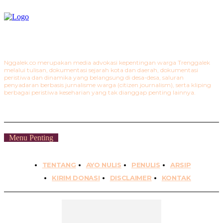
Nggalek.co merupakan media advokasi kepentingan warga Trenggalek
melalui tulisan, dokumentasi sejarah kota dan daerah, dokumentasi
peristiwa dan dinamika yang belangsung di desa-desa, saluran
penyadaran berbasis jurnalisme warga (citizen journalism), serta kliping
berbagai peristiwa keseharian yang tak dianggap penting lainnya.
Menu Penting
TENTANG
AYO NULIS
PENULIS
ARSIP
KIRIM DONASI
DISCLAIMER
KONTAK