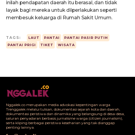
inilah pendapatan daerah itu berasal, dan tidak
layak bagi mereka untuk diiperlakukan seperti
membesuk keluarga di Rumah Sakit Umum.
TAGS:
LAUT
PANTAI
PANTAI PASIR PUTIH
PANTAI PRIGI
TIKET
WISATA
Nggalek.co merupakan media advokasi kepentingan warga
Trenggalek melalui tulisan, dokumentasi sejarah kota dan daerah,
dokumentasi peristiwa dan dinamika yang belangsung di desa-desa,
saluran penyadaran berbasis jurnalisme warga (citizen journalism),
serta kliping berbagai peristiwa keseharian yang tak dianggap
penting lainnya.