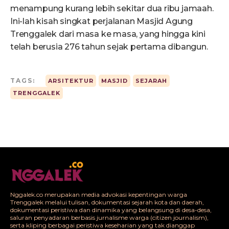
menampung kurang lebih sekitar dua ribu jamaah.
Ini-lah kisah singkat perjalanan Masjid Agung
Trenggalek dari masa ke masa, yang hingga kini
telah berusia 276 tahun sejak pertama dibangun.
TAGS:
ARSITEKTUR
MASJID
SEJARAH
TRENGGALEK
Nggalek.co merupakan media advokasi kepentingan warga
Trenggalek melalui tulisan, dokumentasi sejarah kota dan daerah,
dokumentasi peristiwa dan dinamika yang belangsung di desa-desa,
saluran penyadaran berbasis jurnalisme warga (citizen journalism),
serta kliping berbagai peristiwa keseharian yang tak dianggap