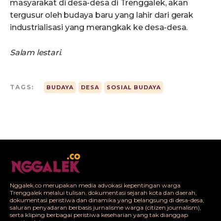
masyarakat di desa-desa di Trenggalek, akan
tergusur oleh budaya baru yang lahir dari gerak
industrialisasi yang merangkak ke desa-desa.
Salam lestari
.
TAGS:
BUDAYA
DESA
SOSIAL BUDAYA
Nggalek.co merupakan media advokasi kepentingan warga
Trenggalek melalui tulisan, dokumentasi sejarah kota dan daerah,
dokumentasi peristiwa dan dinamika yang belangsung di desa-desa,
saluran penyadaran berbasis jurnalisme warga (citizen journalism),
serta kliping berbagai peristiwa keseharian yang tak dianggap